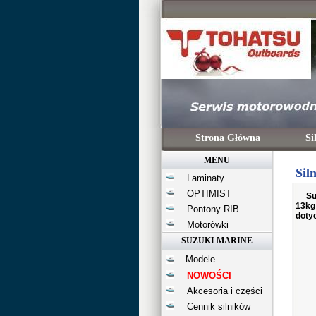
Strona Główna
Sil
MENU
Sil
Laminaty
OPTIMIST
Su
13kg
Pontony RIB
doty
Motorówki
SUZUKI MARINE
Modele
NOWOŚCI
Akcesoria i części
Cennik silników