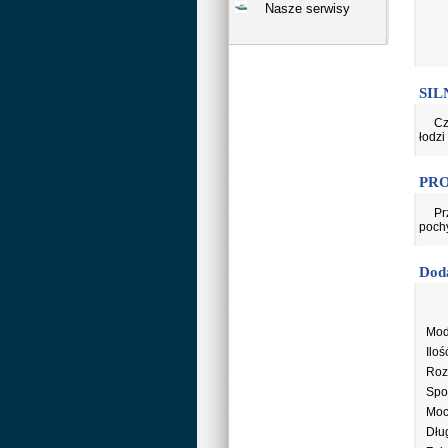
Nasze serwisy
SIL
Cz
łodzi
PR
Pr
pochy
Dod
Mod
Ilo
Rozr
Spo
Moc
Dłu