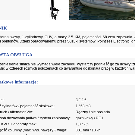
NIK
terosuwowy, 1-cylindrowy, OHV, o mocy 2.5 KM, pojemności 68 ccm zapewnia 
 i pontonów. Dzięki opracowanemu przez Suzuki systemowi Pointless Electronic Ig
OSTA OBSŁUGA
zeniesienie silnika nie wymaga wiele zachodu, wystarczy podnieść go za uchwyt 
lić w czterech różnych położeniach co gwarantuje doskonałą pracę w każdych wa
atkowe informacje:
el:
DF 2,5
ść cylindrów / pojemność skokowa:
1 / 68 m3
uch / alternator V/A:
Ręczny / nie posiada
sób dozowania paliwa / system zapłonowy:
gaźnikowy / P.E.I
 KW / HP / obroty max:
1,8 / 2,5
gość kolumny (max. wys. pawęży) / waga:
381 mm / 13 kg